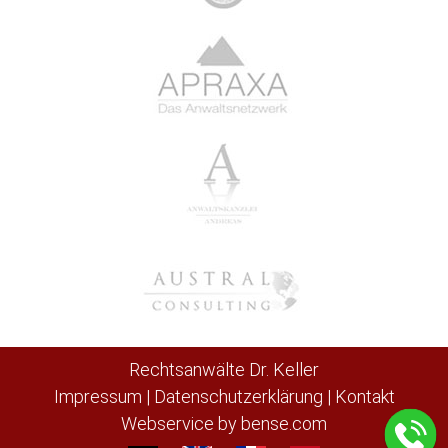
Rechtsanwälte Dr. Keller
Impressum
|
Datenschutzerklärung
|
Kontakt
Webservice by
bense.com